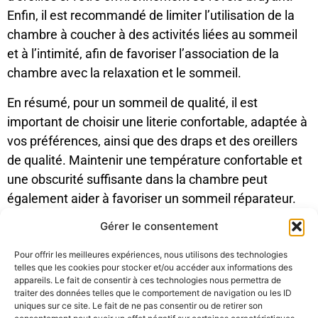
Enfin, il est recommandé de limiter l’utilisation de la
chambre à coucher à des activités liées au sommeil
et à l’intimité, afin de favoriser l’association de la
chambre avec la relaxation et le sommeil.
En résumé, pour un sommeil de qualité, il est
important de choisir une literie confortable, adaptée à
vos préférences, ainsi que des draps et des oreillers
de qualité. Maintenir une température confortable et
une obscurité suffisante dans la chambre peut
également aider à favoriser un sommeil réparateur.
Enfin, le limiteur d’utilisation de la chambre à coucher
Gérer le consentement
à des activités liées au sommeil et à l’intimité peut
aider à associer la chambre à la relaxation et au
Pour offrir les meilleures expériences, nous utilisons des technologies
telles que les cookies pour stocker et/ou accéder aux informations des
somme
il.
appareils. Le fait de consentir à ces technologies nous permettra de
traiter des données telles que le comportement de navigation ou les ID
uniques sur ce site. Le fait de ne pas consentir ou de retirer son