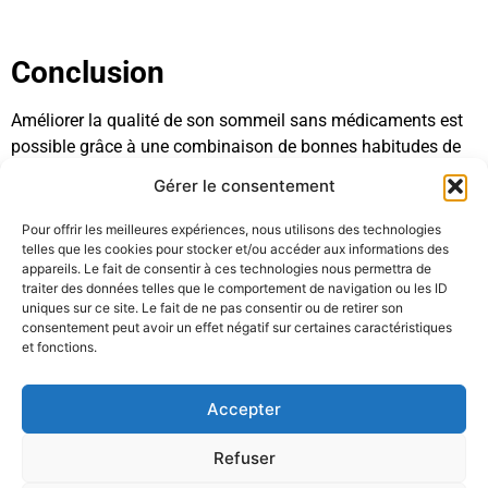
Conclusion
Améliorer la qualité de son sommeil sans médicaments est
possible grâce à une combinaison de bonnes habitudes de
vie, d’un
environnement propice au sommeil
et de remèdes
Gérer le consentement
naturels tels que les plantes et la mélatonine. En mettant en
pratique les conseils mentionnés dans cet article et en
Pour offrir les meilleures expériences, nous utilisons des technologies
telles que les cookies pour stocker et/ou accéder aux informations des
restant attentif aux signaux de votre corps, vous pourrez
appareils. Le fait de consentir à ces technologies nous permettra de
profiter d’un sommeil réparateur et bénéficier des effets
traiter des données telles que le comportement de navigation ou les ID
positifs sur votre santé et votre qualité de vie.
uniques sur ce site. Le fait de ne pas consentir ou de retirer son
consentement peut avoir un effet négatif sur certaines caractéristiques
et fonctions.
Accepter
Refuser