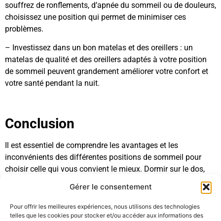
souffrez de ronflements, d’apnée du sommeil ou de douleurs,
choisissez une position qui permet de minimiser ces
problèmes.
– Investissez dans un bon matelas et des oreillers : un
matelas de qualité et des oreillers adaptés à votre position
de sommeil peuvent grandement améliorer votre confort et
votre santé pendant la nuit.
Conclusion
Il est essentiel de comprendre les avantages et les
inconvénients des différentes positions de sommeil pour
choisir celle qui vous convient le mieux. Dormir sur le dos,
sur le ventre ou sur le côté présente chacun des avantages et
Gérer le consentement
des inconvénients spécifiques en termes de santé, de confort
et de qualité du sommeil. Prenez le temps d’écouter votre
Pour offrir les meilleures expériences, nous utilisons des technologies
telles que les cookies pour stocker et/ou accéder aux informations des
corps et d’adapter votre position de sommeil en fonction de