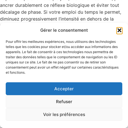
ancrer durablement ce réflexe biologique et éviter tout
décalage de phase. Si votre emploi du temps le permet,
diminuez progressivement l’intensité en dehors de la
fenêtre idéale pour affiner votre seuil de tolérance à la
Gérer le consentement
lumière et maximiser les bénéfices sur votre sommeil.
Optimiser votre routine pour un sommeil durable La
Pour offrir les meilleures expériences, nous utilisons des technologies
luminothérapie matinale s’inscrit dans un écosystème
telles que les cookies pour stocker et/ou accéder aux informations des
appareils. Le fait de consentir à ces technologies nous permettra de
d’habitudes destinées à renforcer votre sommeil. Avant
traiter des données telles que le comportement de navigation ou les ID
même d’allumer votre lampe, intégrez un bref exercice en
uniques sur ce site. Le fait de ne pas consentir ou de retirer son
plein air dès les premiers rayons, car la lumière naturelle,
consentement peut avoir un effet négatif sur certaines caractéristiques
et fonctions.
même modérée, vient renforcer l’efficacité de votre séance
tandis qu’une activité physique douce stimule votre
vigilance matinale. Pour compléter cette synergie,
Accepter
explorez d’autres approches complémentaires. Par
exemple, vous pouvez adopter la méthode douce pour un
Refuser
sommeil profond issue du yoga Nidra, qui prépare le corps
Voir les préférences
à un repos plus dense. Par ailleurs, un guide complet pour
des nuits réparatrices vous aidera à harmoniser rituels